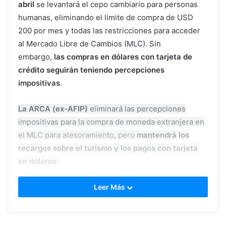
abril
se levantará el cepo cambiario para personas
humanas, eliminando el límite de compra de USD
200 por mes y todas las restricciones para acceder
al Mercado Libre de Cambios (MLC). Sin
embargo,
las compras en dólares con tarjeta de
crédito seguirán teniendo percepciones
impositivas
.
La ARCA (ex-AFIP)
eliminará las percepciones
impositivas para la compra de moneda extranjera en
el MLC para atesoramiento, pero
mantendrá los
recargos sobre el turismo y los pagos con tarjeta
en dólares
.
Esto significa que las compras realizadas en moneda
Leer Más
extranjera mediante tarjeta de crédito o
débito
seguirán alcanzadas por percepciones como