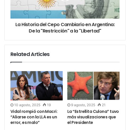
La Historia del Cepo Cambiario en Argentina:
De la "Restricción" a la "Libertad"
Related Articles
10 agosto, 2025
19
9 agosto, 2025
21
Vidal rompió con Macri:
La “Estrellita Culona” tuvo
“Aliarse con la LLA es un
más visualizaciones que
error, es malo”
el Presidente