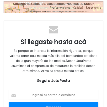
el impuesto PAIS y el anticipo de Ganancias
,
aunque el resto de las restricciones que regían para
acceder al mercado cambiario ya no serán
aplicables.
El nuevo esquema forma parte del programa de
unificación del tipo de cambio y normalización del
Si llegaste hasta acá
sistema financiero que el Gobierno presentó junto
con el acuerdo con el Fondo Monetario Internacional.
Es porque te interesa la información rigurosa, porque
valoras tener otra mirada más allá del bombardeo cotidiano
de la gran mayoría de los medios.Desde JotaPosta
Tags
billeteras virtuales
cambio de divisas
asumimos el compromiso de mostrarte la realidad desde
cepo cambiario
compra de dólares
otra mirada. Arma tu propia mirada critica.
compra de dólares en bancos.
cotización del dólar
dólar blue
Segui a JotaPosta
dólar libre
dólares sin restricciones
economía argentina
economía en Argentina
fin del cepo
impacto económico
Ingresá
inflación argentina
medidas económicas.
mercado cambiario
tu
mercado financiero
política monetaria
restricción de dólares
correo