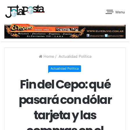
Menu
Home
/
Actualidad Política
Actualidad Política
Fin del Cepo: qué
pasará con dólar
tarjeta y las