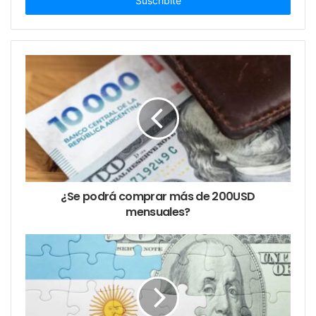
electrónico
tarjeta de crédito
tipo de cambio
¿Se podrá comprar más de 200USD
mensuales?