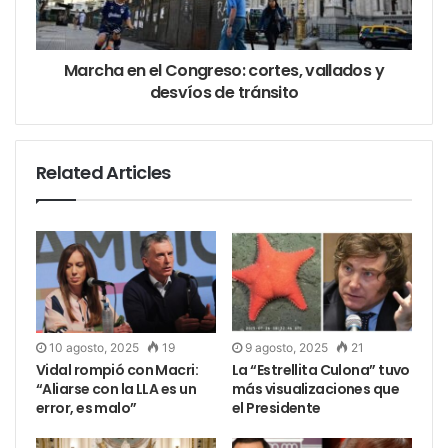
algo que por ese entonces casi ni se mencionaba en
las escuelas.
Marcha en el Congreso: cortes, vallados y
desvíos de tránsito
Related Articles
10 agosto, 2025
19
9 agosto, 2025
21
Vidal rompió con Macri:
La “Estrellita Culona” tuvo
“Aliarse con la LLA es un
más visualizaciones que
error, es malo”
el Presidente