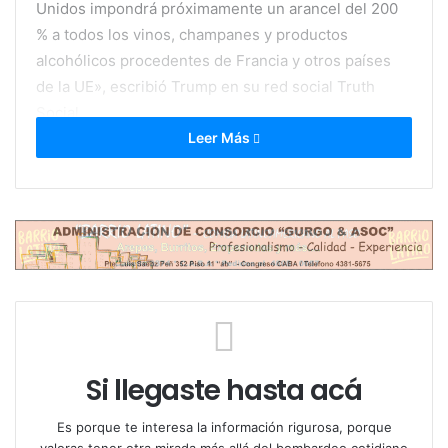
Unidos impondrá próximamente un arancel del 200
% a todos los vinos, champanes y productos
alcohólicos procedentes de Francia y otros países
de la UE», escribió Trump en su red social Truth
Social.
Leer Más
Trump añadió que la medida que amenaza con
imponer «beneficiará enormemente al sector del
vino y el champán en Estados Unidos» y volvió a
cargar contra la UE a la que acusó de haber sido
fundada «con el solo propósito de aprovecharse de
EE.UU».
Si llegaste hasta acá
Es porque te interesa la información rigurosa, porque