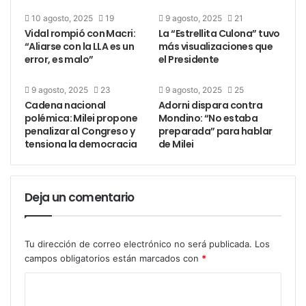
10 agosto, 2025
19
9 agosto, 2025
21
Casi un 10 % de todo el vino producido en la UE -el
Vidal rompió con Macri:
La “Estrellita Culona” tuvo
80 % del cual es elaborado en España, Francia e
“Aliarse con la LLA es un
más visualizaciones que
Italia- es exportado a EE.UU., según datos de la
error, es malo”
el Presidente
Comisión Europea.
9 agosto, 2025
23
9 agosto, 2025
25
Cadena nacional
Adorni dispara contra
polémica: Milei propone
Mondino: “No estaba
penalizar al Congreso y
preparada” para hablar
tensiona la democracia
de Milei
Deja un comentario
Sede de la Comisión Europea, en una
Tu dirección de correo electrónico no será publicada.
Los
campos obligatorios están marcados con
*
imagen de archivo. EFE/EPA/Oliver
Matthys