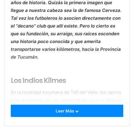
años de historia. Quizás la primera imagen que
llegue a nuestra cabeza sea la de famosa Cerveza.
Tal vez los futboleros lo asocien directamente con
el “decano” club que allí existe. Pero lo cierto es
que su fundación, su arraigo, sus raíces esconden
una historia poco conocida y que amerita
transportarse varios kilómetros, hacia la Provincia
de Tucumán.
Los Indios Kilmes
En la localidad tucumana de Tafi del Valle, los cerros
y las montañas son una escenografía que no deja de
deslumbrar para quienes la visitan.
Leer Más
Una ruta de ripio deposita al turista al pie del cerro
Alto del Rey, donde se levanta esta imponente