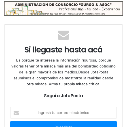
ciudad que no dejará ver a ninguno de sus antiguos
habitantes, pero con una historia que vive en los
descendientes a “flor de piel”.
Es que sobre aquellas punas (sobre los 2500
metros), sierras, valles y quebradas del NOA, en los
Si llegaste hasta acá
años 800 d.C, emergió una población indígena que
llego a tener un gran desarrollo a nivel social y
Es porque te interesa la información rigurosa, porque
económico.
valoras tener otra mirada más allá del bombardeo cotidiano
de la gran mayoría de los medios.Desde JotaPosta
asumimos el compromiso de mostrarte la realidad desde
otra mirada. Arma tu propia mirada critica.
Allí se forjaron los asentamientos pre hispánico más
Segui a JotaPosta
importante de los pueblos Calchaquíes, llegando a
tener 10.000 habitantes en sus alrededores y 3.000
Ingresá
en su zona urbana.
tu
correo
Aquella enorme montaña que parece sacada de un