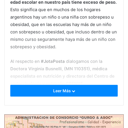
edad escolar en nuestro país tiene exceso de peso.
Esto significa que en muchos de los hogares
argentinos hay un niño o una niña con sobrepeso u
obesidad, que en las escuelas hay más de un niño
con sobrepeso u obesidad, que incluso dentro de un
mismo curso seguramente haya más de un niño con
sobrepeso y obesidad.
Al respecto en
#JotaPosta
dialogamos con la
Doctora Virginia Busnelli, (MN 110351), médica
especialista en nutrición y directora del Centro de
endocrinología y nutrición CRENYF.
Leer Más
“Un niño con sobrepeso u obesidad puede tener
otras enfermedades asociadas, como la diabetes o la
hipertensión, patologías que siempre fueron “de
adultos” y hoy se ven cada vez más a edades más
tempranas”
explica la profesional.