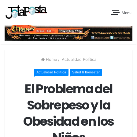
Menu
Home
/
Actualidad Política
Actualidad Política
Salud & Bienestar
El Problema del
Sobrepeso y la
Obesidad en los