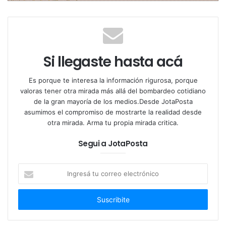
“Sabemos
también, que
un niño con
Si llegaste hasta acá
exceso de
peso, puede
Es porque te interesa la información rigurosa, porque
disminuir su
valoras tener otra mirada más allá del bombardeo cotidiano
de la gran mayoría de los medios.Desde JotaPosta
rendimiento
asumimos el compromiso de mostrarte la realidad desde
escolar, puede
otra mirada. Arma tu propia mirada critica.
sufrir
Segui a JotaPosta
discriminación
Dra. Virginia Busnelli
por parte de su
Ingresá
entorno”
tu
agrega y se explaya
“el exceso de peso genera un
correo
montón de situaciones en los niños que disminuyen
electrónico
su calidad de vida actual y futura. Un niño con
sobrepeso u obesidad tiene una esperanza de vida