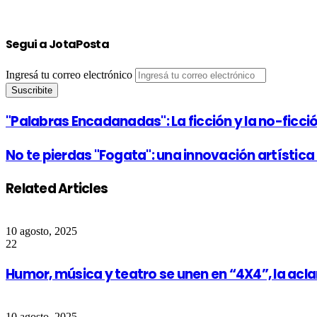
Segui a JotaPosta
Ingresá tu correo electrónico
"Palabras Encadanadas": La ficción y la no-fic
No te pierdas "Fogata": una innovación artístic
Related Articles
10 agosto, 2025
22
Humor, música y teatro se unen en “4X4”, la acl
10 agosto, 2025