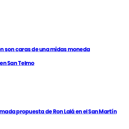
ción son caras de una midas moneda
a en San Telmo
amada propuesta de Ron Lalá en el San Martín