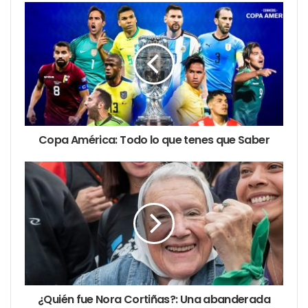
Con respecto al blanqueo, los dos cambios
sustanciales que se sumaron al texto fueron la
exclusión de los hermanos de los funcionarios para
adherir al régimen. A su vez, tampoco podrán
hacerlo aquellos funcionarios públicos que
ejercieron un cargo en los últimos 10 años.
Copa América: Todo lo que tenes que Saber
RIGI
El Régimen de Incentivos para Grandes Inversiones
(RIGI) fue uno de los ejes de discusión que atravesó
cada sesión informativa que se desarrolló durante
mayo. En ese punto, el Gobierno limó la redacción
del artículo 163, que vulneraba algunos aspectos de
las autonomías provinciales.
¿Quién fue Nora Cortiñas?: Una abanderada
También, agregó la obligación para que las empresas