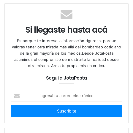
Ganancias
Se trata del capítulos que más cuestionamientos
Si llegaste hasta acá
aglutinaba en términos de transversalidad partidaria.
Sobre todo, la restitución de la cuarta categoría de
Es porque te interesa la información rigurosa, porque
valoras tener otra mirada más allá del bombardeo cotidiano
Ganancias abroquelaba a las provincias de la
de la gran mayoría de los medios.Desde JotaPosta
Patagonia.
asumimos el compromiso de mostrarte la realidad desde
otra mirada. Arma tu propia mirada critica.
Por esa razón, el oficialismo incrementó en 22 por
Segui a JotaPosta
ciento en mínimo no imponible para los habitantes
sureños. Sin embargo, esto no conformó a otros
Ingresá
senadores y gobernadores del centro de la
tu
Argentina, que también cuentan con asalariados con
correo
altos ingresos.
electrónico
Blanqueo