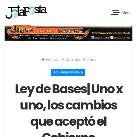
Menu
Home
/
Actualidad Política
Actualidad Política
Ley de Bases| Uno x
uno, los cambios
que aceptó el