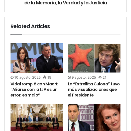
de la Memoria, la Verdad y la Justicia
que adhieran al RIGI tengan que presentar un plan
de desarrollo con proveedores locales. Equipararon
también a las industrias nacionales para ingresar a
Related Articles
los beneficios fiscales y cambiarios.
10 agosto, 2025
19
9 agosto, 2025
21
Vidal rompió con Macri:
La “Estrellita Culona” tuvo
“Aliarse con la LLA es un
más visualizaciones que
error, es malo”
el Presidente
Regalías mineras
Se trata de una de las concesiones de último