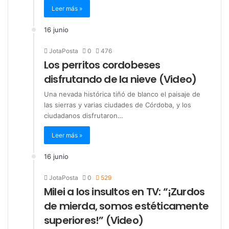
Leer más »
16 junio
JotaPosta
0
476
Los perritos cordobeses
disfrutando de la nieve (Video)
Una nevada histórica tiñó de blanco el paisaje de
las sierras y varias ciudades de Córdoba, y los
ciudadanos disfrutaron…
Leer más »
16 junio
JotaPosta
0
529
Milei a los insultos en TV: “¡Zurdos
de mierda, somos estéticamente
superiores!” (Video)