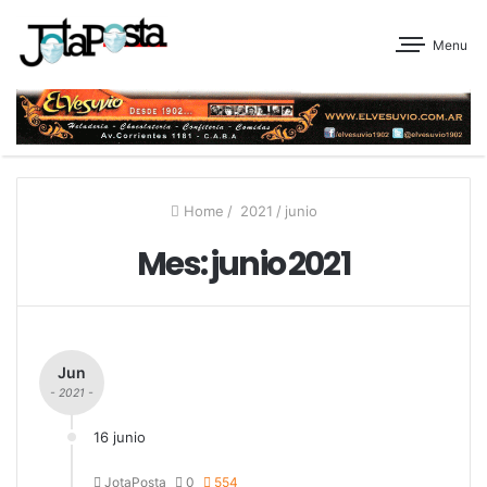
Menu
Home
/
2021
/
junio
Mes:
junio 2021
Jun
- 2021 -
16 junio
JotaPosta
0
554