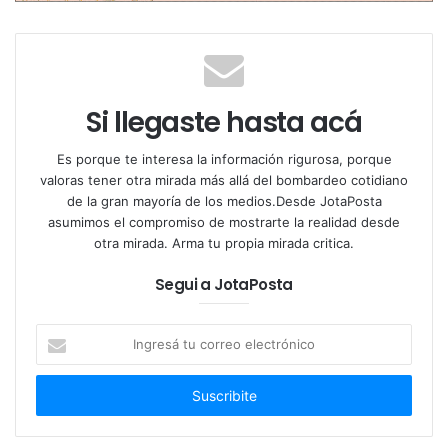
boda que sirve de venganza.
¿Qué es real en la ficción, qué es ficción en la
realidad?
Sin Rouge es un libro que nos llevará por
Si llegaste hasta acá
los más increíbles relatos para descubrir a una
autora dueña de una sensibilidad única.
Es porque te interesa la información rigurosa, porque
valoras tener otra mirada más allá del bombardeo cotidiano
de la gran mayoría de los medios.Desde JotaPosta
asumimos el compromiso de mostrarte la realidad desde
¿Quién es Patricia Bottale?
otra mirada. Arma tu propia mirada critica.
Nació en Rosario. Es escritora de narrativa y poesía.
Segui a JotaPosta
Colaboradora de revistas y diarios nacionales e
internacionales. Directora del taller literario
Ingresá
tu
“Palabras a Bordo”. Directora de cursos de redacción
correo
en instituciones públicas y privadas. Es autora de Un
electrónico
lugar para Francisco, obra musical cuyo mensaje fue
reconocido por el Vaticano. Oradora de TEDx 2019: