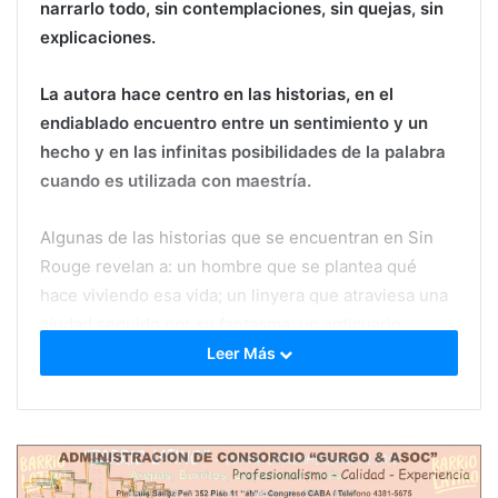
narrarlo todo, sin contemplaciones, sin quejas, sin
explicaciones.
La autora hace centro en las historias, en el
endiablado encuentro entre un sentimiento y un
hecho y en las infinitas posibilidades de la palabra
cuando es utilizada con maestría.
Algunas de las historias que se encuentran en Sin
Rouge revelan a: un hombre que se plantea qué
hace viviendo esa vida; un linyera que atraviesa una
ciudad seguido por su fantasma; un anticuario
encuentra la razón de su exilio interior; una amistad
Leer Más
parida por la broma de un bolichero en plena pampa;
un viaje en busca de las raíces y lo inevitable, los
recovecos de la memoria del horror, una vida que se
esfuma y dice todo en veinte palabras, un disparo
que espera varias décadas para hacer blanco o una