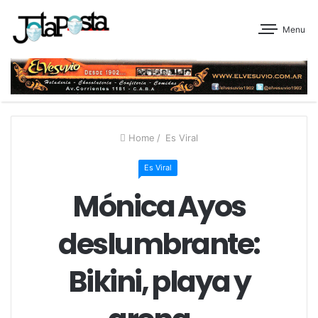
Menu
Home
/
Es Viral
Es Viral
Mónica Ayos
deslumbrante:
Bikini, playa y