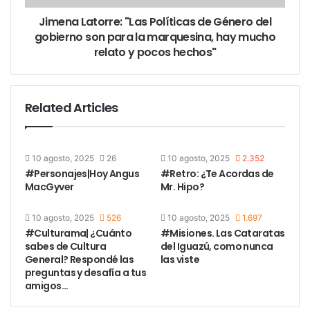
Jimena Latorre: "Las Políticas de Género del
gobierno son para la marquesina, hay mucho
relato y pocos hechos"
Related Articles
10 agosto, 2025
26
10 agosto, 2025
2.352
#Personajes|Hoy Angus
#Retro: ¿Te Acordas de
MacGyver
Mr. Hipo?
10 agosto, 2025
526
10 agosto, 2025
1.697
#Culturama| ¿Cuánto
#Misiones. Las Cataratas
sabes de Cultura
del Iguazú, como nunca
General? Respondé las
las viste
preguntas y desafía a tus
amigos…