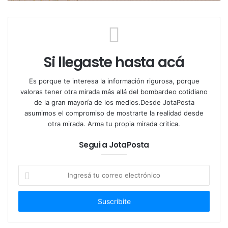
View this post on Instagram
Si llegaste hasta acá
Es porque te interesa la información rigurosa, porque
valoras tener otra mirada más allá del bombardeo cotidiano
de la gran mayoría de los medios.Desde JotaPosta
asumimos el compromiso de mostrarte la realidad desde
otra mirada. Arma tu propia mirada critica.
A post shared by
Monica Ayos
(@monicaayos) on
Sep 1
Segui a JotaPosta
En su último posteo,
Mónica Ayos
se tomó una
Ingresá
fotografía arrodillada en la arena con una bikini
tu
negra y el pelo en su cara
. Pese a que la imagen se
correo
electrónico
observa oscura, no se deja de ver su trabajada
silueta.