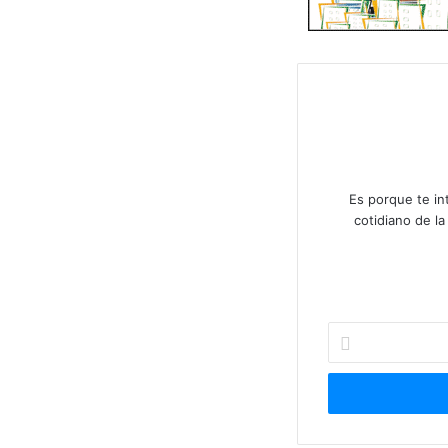
Es porque te in
cotidiano de l
I
n
g
r
e
s