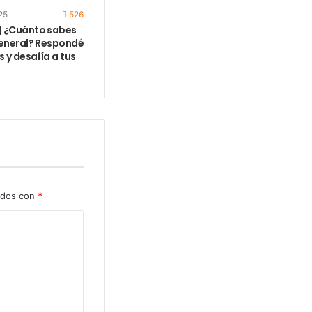
25
526
 ¿Cuánto sabes
General? Respondé
 y desafía a tus
ados con
*