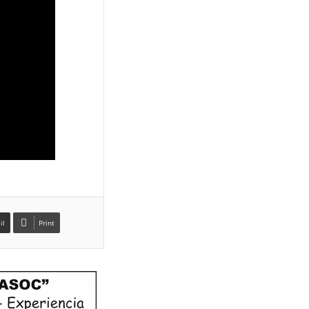
il
Print