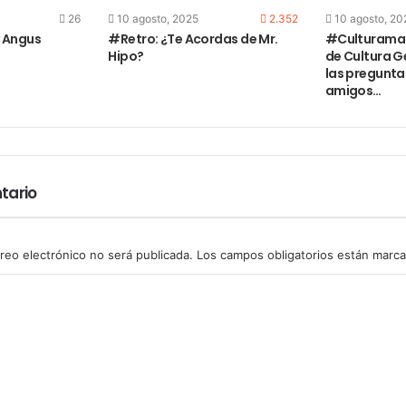
26
10 agosto, 2025
2.352
10 agosto, 20
 Angus
#Retro: ¿Te Acordas de Mr.
#Culturama|
Hipo?
de Cultura 
las preguntas
amigos…
tario
reo electrónico no será publicada.
Los campos obligatorios están marc