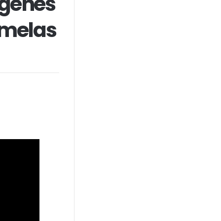
ágenes
emelas