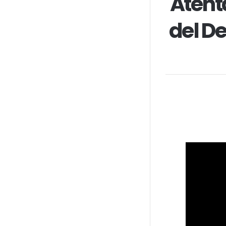
Atent
del D