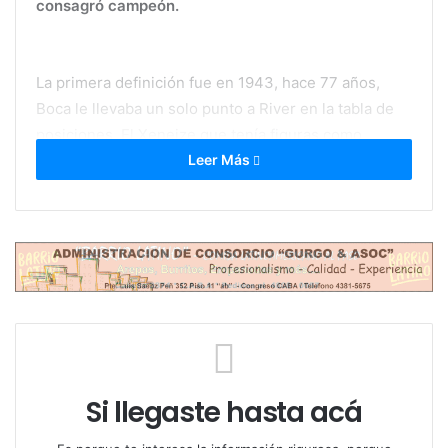
consagró campeón.
La primera definición fue en 1943, hace 77 años,
Boca le llevaba un solo punto a River en la tabla de
posiciones. El Xeneize que tenía figuras como
Varela, Boyé, Vaca, Sarlanga, entre otros, tuvo un
Leer Más
comienzo poco favorable en ese torneo (no pudo
ganar en cinco partidos incluido el Superclásico
donde perdió por 3 a 1) pero el conjunto de la Ribera
se recuperó y llegó a la última fecha líder. Boca
visitaba a Ferro en Caballito y con dos goles de
Sarlanga, el equipo azul y amarillo se consagró
campeón; pese a que el Millonario le ganará 3 a 1 a
Estudiantes de la Plata (con un gol de Labruna).
Si llegaste hasta acá
Al año siguiente, Boca y River otra vez serían