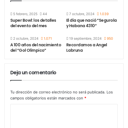
Pasaron casi 20 años para la siguiente definición de
un torneo entre el Millonario y el conjunto de la
5 febrero, 2025
44
7 octubre, 2024
1.039
Ribera. Esta vez fue en 1965, el equipo de Nuñez
Super Bowl: los detalles
El día que nació “Segurola
tuvo una gran primera vuelta, pero otra vez el equipo
del evento del mes
y Habana 4310”
comandado por Rattín, Marzolini, Roma, entre otros
amargaría las expectativas de River, que entraría en
2 octubre, 2024
1.071
19 septiembre, 2024
950
A 100 años del nacimiento
Recordamos a Angel
la mala racha de 18 años sin títulos. Boca le ganaría
del “Gol Olímpico”
Labruna
el partido clave a River, dos fechas antes de terminar
el partido 2 a 1 (goles de Menéndez y Pianetti para el
Xeneize; Artime para el equipo que era visitante).
Deja un comentario
Tu dirección de correo electrónico no será publicada.
Los
campos obligatorios están marcados con
*