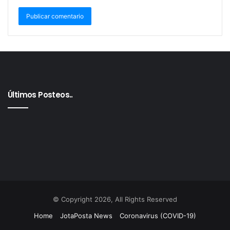
Luego de 22 años, otra vez River y Boca estarían
cara a cara en la definición del torneo. Está vez el
Xeneize llegaría con dos puntos de diferencia de
River, pero con 11 años sin poder salir campeón. Con
un estadio colmado, el equipo de la Ribera empataría
ante San Martín de Tucumán 1 a 1 (Benetti para el
Últimos Posteos..
equipo de azul y amarillo, mientras que Solbes
marcaría para el Ciruja). Sin embargo, River
empezaría perdiendo ante Argentinos Juniors 1 a 0
al termino de los 45’ minutos. Finalmente, el partido
no se completó por incidentes en la cancha y se
terminó jugando al año siguiente, pero el Millonario
recibiría una sanción de dos puntos. Ese equipo era
dirigido por Oscar Washigton Tabárez y tenía
© Copyright 2026, All Rights Reserved
jugadores como Blas Giunta, Navarro Montoya,
Home
JotaPosta News
Coronavirus (COVID-19)
Cabañas, Tapia; entre otros.