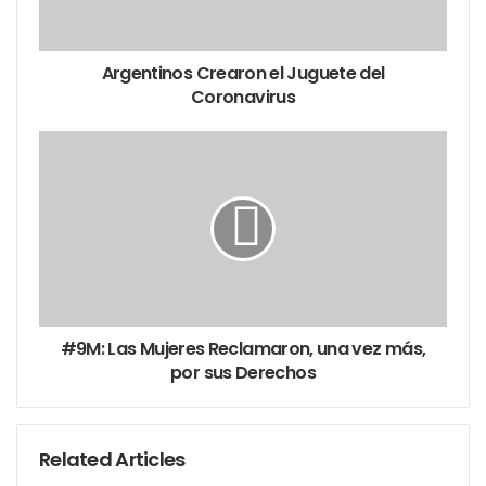
En 1962, los hinchas del Xeneize recordarán la
Argentinos Crearon el Juguete del
definición de ese torneo, donde en la anteúltima
Coronavirus
fecha tanto el equipo de la Ribera, el Millonario y el
Lobo Platense llegaron a un triple empate. Boca
recibía a River, a falta de una fecha para el final, con
una Bombonera colmada, Valentín puso arriba a Boca
de penal, River tuvo la posibilidad de empatar el
partido de penal, pero Roma se hizo gigante ante
Delem. Ese penal atajado le daría la chance al equipo
azul y amarillo de consagrarse en la última fecha
#9M: Las Mujeres Reclamaron, una vez más,
ante Estudiantes. Finalmente, el conjunto de la
por sus Derechos
Ribera no falló y goleó a Estudiantes 4 a 0 (con gol
de Menéndez, dos de Valentín y uno de Pueblas).
Related Articles