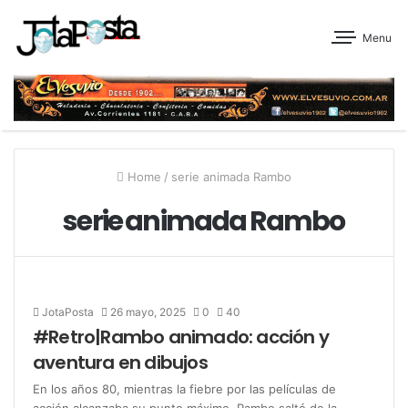
Menu
Home
/
serie animada Rambo
serie animada Rambo
JotaPosta
26 mayo, 2025
0
40
#Retro|Rambo animado: acción y
aventura en dibujos
En los años 80, mientras la fiebre por las películas de