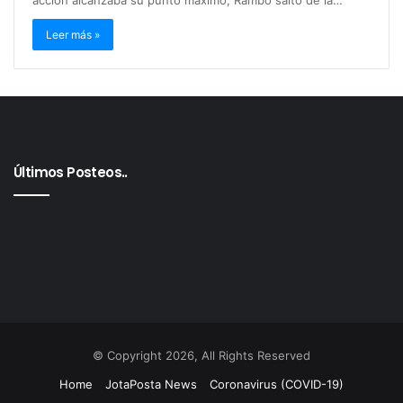
acción alcanzaba su punto máximo, Rambo saltó de la…
Leer más »
Últimos Posteos..
© Copyright 2026, All Rights Reserved
Home
JotaPosta News
Coronavirus (COVID-19)