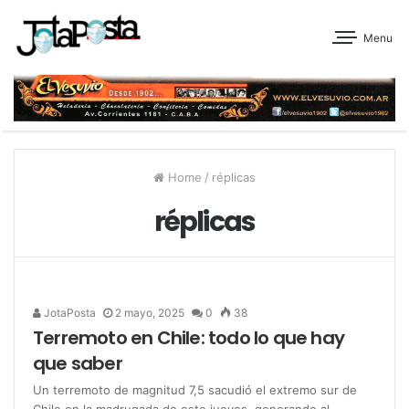
Menu
Home
/
réplicas
réplicas
JotaPosta
2 mayo, 2025
0
38
Terremoto en Chile: todo lo que hay
que saber
Un terremoto de magnitud 7,5 sacudió el extremo sur de