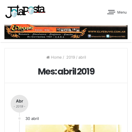
Menu
Home
/
2019
/
abril
Mes:
abril 2019
Abr
- 2019 -
30 abril