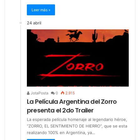
Leer más »
24 abril
JotaPosta
0
2.915
La Película Argentina del Zorro
presenta el 2do Trailer
La esperada película homenaje al legendario héroe,
“ZORRO, EL SENTIMIENTO DE HIERRO”, que se esta
realizando 100% en Argentina, ya…