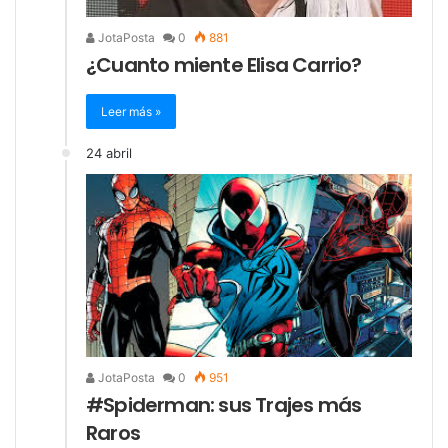
JotaPosta
0
881
¿Cuanto miente Elisa Carrio?
Leer más »
24 abril
JotaPosta
0
951
#Spiderman: sus Trajes más
Raros